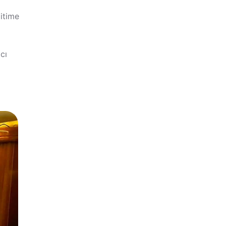
ğitime
cı