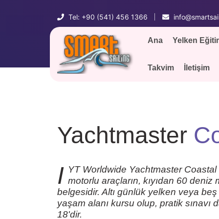
Tel: +90 (541) 456 1366
info@smartsail
Ana
Yelken Eğiti
Takvim
İletişim
Yachtmaster
Co
I
YT Worldwide Yachtmaster Coastal se
motorlu araçların, kıyıdan 60 deniz mi
belgesidir. Altı günlük yelken veya beş
yaşam alanı kursu olup, pratik sınavı d
18'dir.