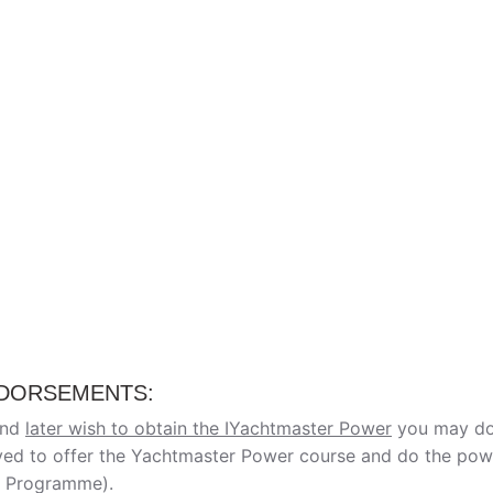
NDORSEMENTS:
and
later wish to obtain the IYachtmaster Power
you may do
ved to offer the Yachtmaster Power course and do the pow
ng Programme).