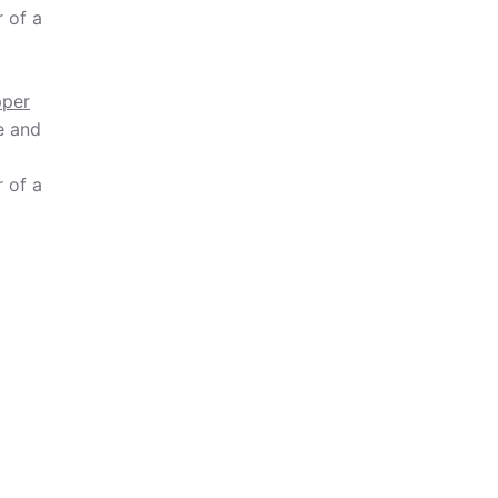
 of a
pper
e and
 of a