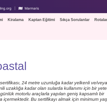
ing.org
Marmaris
mi
Kiralama
Kaptan Eğitimi
Sıkça Sorulanlar
Rotala
astal
rtifikası, 24 metre uzunluğa kadar yelkenli ve/vey
li uzaklığa kadar olan sularda kullanımı için bir yeterl
 günlük motorlu araçlarla yapılan geniş kapsamlı bir
a içermektedir. Bu sertifikayı almak için minimum ya