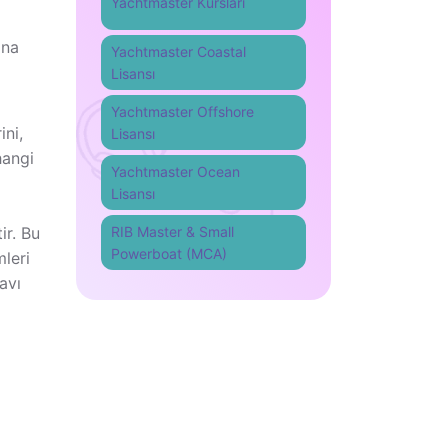
Yachtmaster Kursları
ına
Yachtmaster Coastal
Lisansı
Yachtmaster Offshore
ini,
Lisansı
hangi
Yachtmaster Ocean
Lisansı
RIB Master & Small
ir. Bu
Powerboat (MCA)
mleri
avı