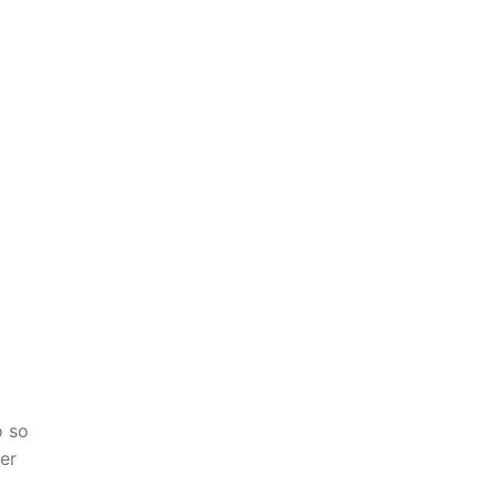
 so
er