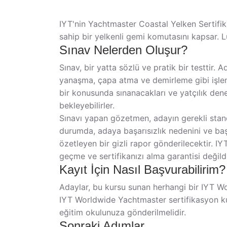
IYT'nin Yachtmaster Coastal Yelken Sertifik
sahip bir yelkenli gemi komutasını kapsar. 
Sınav Nelerden Oluşur?
Sınav, bir yatta sözlü ve pratik bir testtir. A
yanaşma, çapa atma ve demirleme gibi işleml
bir konusunda sınanacakları ve yatçılık deney
bekleyebilirler.
Sınavı yapan gözetmen, adayın gerekli standa
durumda, adaya başarısızlık nedenini ve başa
özetleyen bir gizli rapor gönderilecektir.
geçme ve sertifikanızı alma garantisi değildi
Kayıt İçin Nasıl Başvurabilirim?
Adaylar, bu kursu sunan herhangi bir IYT Wo
IYT Worldwide Yachtmaster sertifikasyon kurs
eğitim okulunuza gönderilmelidir.
Sonraki Adımlar