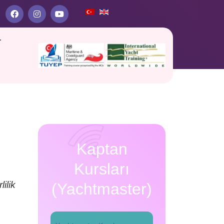
r
Kaptan
Kursları
a
ilik
(Yachtmaster)
ş