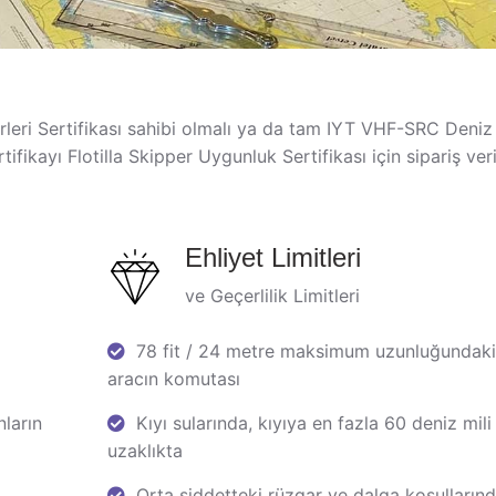
leri Sertifikası sahibi olmalı ya da tam IYT VHF-SRC Deniz
fikayı Flotilla Skipper Uygunluk Sertifikası için sipariş ver
Ehliyet Limitleri
ve Geçerlilik Limitleri
78 fit / 24 metre maksimum uzunluğundaki
aracın komutası
ların
Kıyı sularında, kıyıya en fazla 60 deniz mili
uzaklıkta
Orta şiddetteki rüzgar ve dalga koşulların