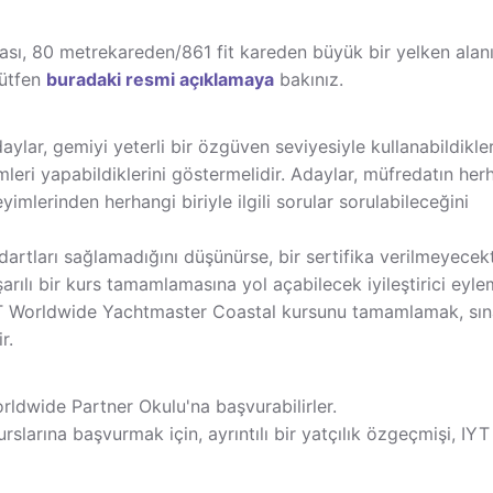
ası, 80 metrekareden/861 fit kareden büyük bir yelken alan
Lütfen
buradaki resmi açıklamaya
bakınız.
daylar, gemiyi yeterli bir özgüven seviyesiyle kullanabildikler
eri yapabildiklerini göstermelidir. Adaylar, müfredatın her
imlerinden herhangi biriyle ilgili sorular sorulabileceğini
rtları sağlamadığını düşünürse, bir sertifika verilmeyecekt
rılı bir kurs tamamlamasına yol açabilecek iyileştirici eyle
 IYT Worldwide Yachtmaster Coastal kursunu tamamlamak, sın
r.
rldwide Partner Okulu'na başvurabilirler.
larına başvurmak için, ayrıntılı bir yatçılık özgeçmişi, IYT