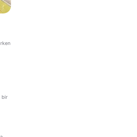
irken
 bir
da