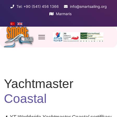
Tel: +90 (541) 456 1366
info@smartsailing.org
Marmaris
Yachtmaster
Coastal
YT Worldwide Yachtmaster Coastal sertifikası,