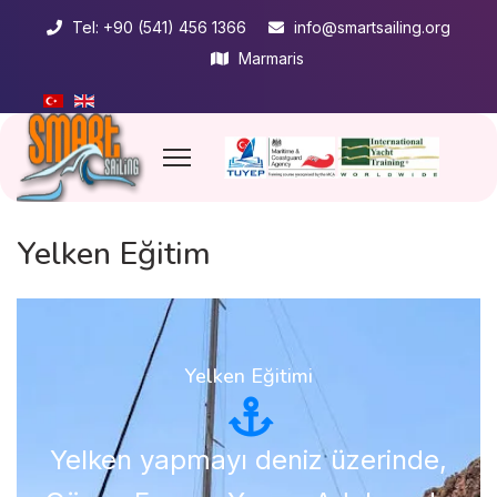
Tel: +90 (541) 456 1366
info@smartsailing.org
Marmaris
Yelken Eğitim
Yelken Eğitimi
Yelken yapmayı deniz üzerinde,