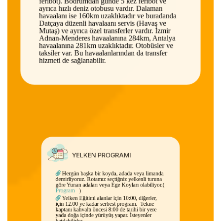
feribot). Bodrumdan günde 5 kez feribot ve
ayrıca hızlı deniz otobusu vardır. Dalaman
havaalanı ise 160km uzaklıktadır ve buradanda
Datçaya düzenli havalaanı servis (Havaş ve
Mutaş) ve ayrıca özel transferler vardır. İzmir
Adnan-Menderes havaalanına 284km, Antalya
havaalanına 281km uzaklıktadır. Otobüsler ve
taksiler var. Bu havaalanlarından da transfer
hizmeti de sağlanabilir.
YELKEN PROGRAMI
Hergün başka bir koyda, adada veya limanda
demirliyoruz. Rotamız seçtiğniz yelkenli turuna
göre Yunan adaları veya Ege Koyları olabiliyor.(
Program
)
Yelken Eğitimi alanlar için 10:00, diğerler,
için 12.00 ye kadar serbest program. Tekne
kaptanı kahvaltı öncesi 8:00 de tarihi bir yere
yada doğa içinde yürüyüş yapar. İsteyenler
katılabilirler.