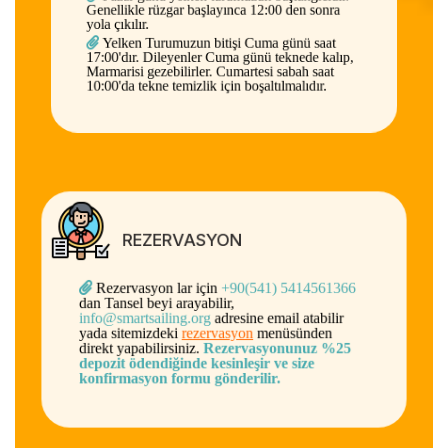
Pazar günü yelken turumuzun başlangıcıdır.
Genellikle rüzgar başlayınca 12:00 den sonra
yola çıkılır.
Yelken Turumuzun bitişi Cuma günü saat
17:00'dır. Dileyenler Cuma günü teknede kalıp,
Marmarisi gezebilirler. Cumartesi sabah saat
10:00'da tekne temizlik için boşaltılmalıdır.
REZERVASYON
Rezervasyon lar için
+90(541) 5414561366
dan Tansel beyi arayabilir,
info@smartsailing.org
adresine email atabilir
yada sitemizdeki
rezervasyon
menüsünden
direkt yapabilirsiniz.
Rezervasyonunuz %25
depozit ödendiğinde kesinleşir ve size
konfirmasyon formu gönderilir.