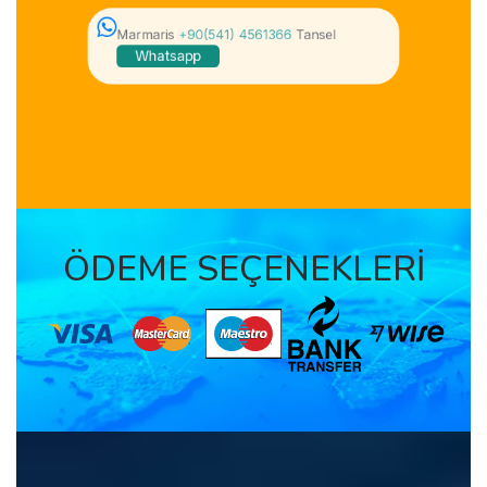
Marmaris
+90(541) 4561366
Tansel
Whatsapp
ÖDEME SEÇENEKLERİ