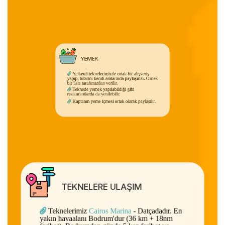
YEMEK
Yelkenli teknelerimizde ortak bir alışveriş
yapıp, tutarını kendi aralarında paylaşırlar. Örnek
bir liste tarafımızdan verilir.
Teknede yemek yapılabildiği gibi
restaurantlarda da yenilebilir.
Kaptanın yeme içmesi ortak olarak paylaşılır.
TEKNELERE ULAŞIM
Teknelerimiz
Cairos Marina
- Datçadadır. En
yakın havaalanı Bodrum'dur (36 km + 18nm