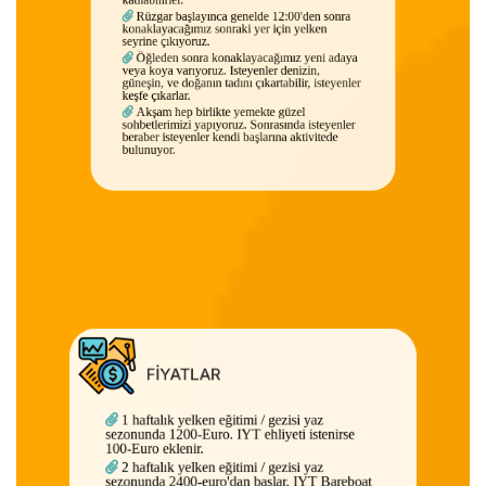
Rüzgar başlayınca genelde 12:00'den sonra
konaklayacağımız sonraki yer için yelken
seyrine çıkıyoruz.
Öğleden sonra konaklayacağımız yeni adaya
veya koya varıyoruz. Isteyenler denizin,
güneşin, ve doğanın tadını çıkartabilir, isteyenler
keşfe çıkarlar.
Akşam hep birlikte yemekte güzel
sohbetlerimizi yapıyoruz. Sonrasında isteyenler
beraber isteyenler kendi başlarına aktivitede
bulunuyor.
FİYATLAR
1 haftalık yelken eğitimi / gezisi yaz
sezonunda 1200-Euro. IYT ehliyeti istenirse
100-Euro eklenir.
2 haftalık yelken eğitimi / gezisi yaz
sezonunda 2400-euro'dan başlar. IYT Bareboat