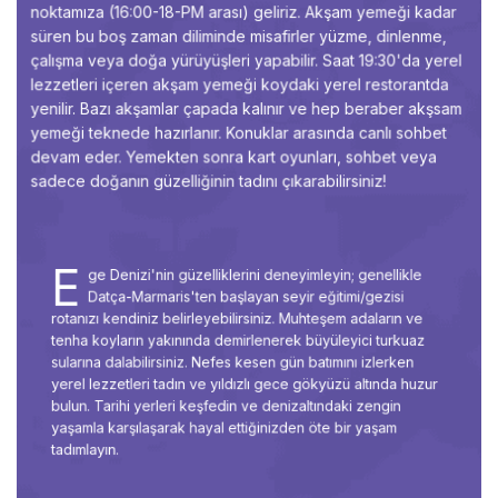
noktamıza (16:00-18-PM arası) geliriz. Akşam yemeği kadar
süren bu boş zaman diliminde misafirler yüzme, dinlenme,
çalışma veya doğa yürüyüşleri yapabilir. Saat 19:30'da yerel
lezzetleri içeren akşam yemeği koydaki yerel restorantda
yenilir. Bazı akşamlar çapada kalınır ve hep beraber akşsam
yemeği teknede hazırlanır. Konuklar arasında canlı sohbet
devam eder. Yemekten sonra kart oyunları, sohbet veya
sadece doğanın güzelliğinin tadını çıkarabilirsiniz!
E
ge Denizi'nin güzelliklerini deneyimleyin; genellikle
Datça-Marmaris'ten başlayan seyir eğitimi/gezisi
rotanızı kendiniz belirleyebilirsiniz. Muhteşem adaların ve
tenha koyların yakınında demirlenerek büyüleyici turkuaz
sularına dalabilirsiniz. Nefes kesen gün batımını izlerken
yerel lezzetleri tadın ve yıldızlı gece gökyüzü altında huzur
bulun. Tarihi yerleri keşfedin ve denizaltındaki zengin
yaşamla karşılaşarak hayal ettiğinizden öte bir yaşam
tadımlayın.