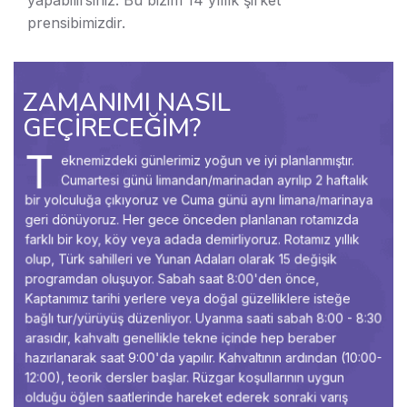
yapabilirsiniz. Bu bizim 14 yıllık şirket
prensibimizdir.
ZAMANIMI NASIL
GEÇİRECEĞİM?
T
eknemizdeki günlerimiz yoğun ve iyi planlanmıştır.
Cumartesi günü limandan/marinadan ayrılıp 2 haftalık
bir yolculuğa çıkıyoruz ve Cuma günü aynı limana/marinaya
geri dönüyoruz. Her gece önceden planlanan rotamızda
farklı bir koy, köy veya adada demirliyoruz. Rotamız yıllık
olup, Türk sahilleri ve Yunan Adaları olarak 15 değişik
programdan oluşuyor. Sabah saat 8:00'den önce,
Kaptanımız tarihi yerlere veya doğal güzelliklere isteğe
bağlı tur/yürüyüş düzenliyor. Uyanma saati sabah 8:00 - 8:30
arasıdır, kahvaltı genellikle tekne içinde hep beraber
hazırlanarak saat 9:00'da yapılır. Kahvaltının ardından (10:00-
12:00), teorik dersler başlar. Rüzgar koşullarının uygun
olduğu öğlen saatlerinde hareket ederek sonraki varış